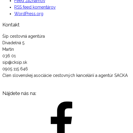
Feed záznamov
RSS feed komentárov
WordPress.org
Kontakt
Šíp cestovná agentúra
Divadelná 5
Martin
036 01
sip@cksip.sk
0905 115 646
Člen slovenskej asociácie cestovných kancelárií a agentúr SACKA
Nájdete nás na: