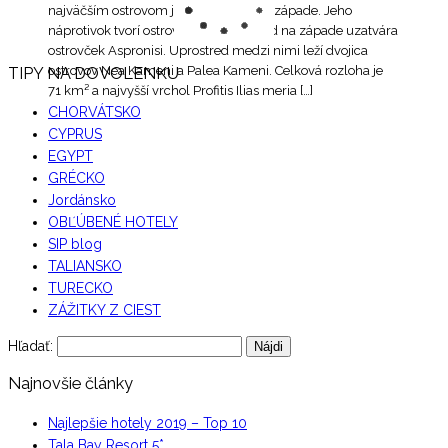
najväčším ostrovom je Thira na severozápade. Jeho
náprotivok tvorí ostrov Thirasia a obvod na západe uzatvára
ostrovček Aspronisi. Uprostred medzi nimi leží dvojica
ostrovov Nea Kameni a Palea Kameni. Celková rozloha je
TIPY NA DOVOLENKU
71 km² a najvyšší vrchol Profitis Ilias meria […]
CHORVÁTSKO
CYPRUS
EGYPT
GRÉCKO
Jordánsko
OBĽÚBENÉ HOTELY
SIP blog
TALIANSKO
TURECKO
ZÁŽITKY Z CIEST
Hľadať:
Najnovšie články
Najlepšie hotely 2019 – Top 10
Tala Bay Resort 5*