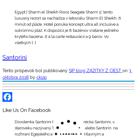
Egypt | Sharm el Sheikh Rixos Seagate Sharm 5* tento
luxusný rezort sa nachádza v letovisku Sharm El Sheikh, 6
minút od pláže. Hotel ponúka koncept ultra all inclusive a
súkromnú pláž. K dispozícii je 8 bazénov vrátane jedného
krytého bazéna. 6 à la carte reštaurácií a 9 barov. Vo
všetkých […]
Santorini
Tento príspevok bol publikovaný
SIP blog
ZÁŽITKY Z CIEST
on
3.
októbra 2018
by
cksip
Facebook
Like Us On Facebook
Dovolenka Santorini Najkrajší ostrov Grécka Santorini, v
staroveku nazývaný Théra, dnes Thira, alebo Santorín, na
rozhraní Egejského a Krétskeho mora. Hlavným a