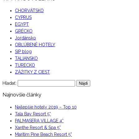
CHORVÁTSKO
CYPRUS
EGYPT
GRÉCKO
Jordánsko
OBĽÚBENÉ HOTELY
SIP blog
TALIANSKO
TURECKO
ZÁŽITKY Z CIEST
Hľadať:
Najnovšie články
Najlepšie hotely 2019 – Top 10
Tala Bay Resort 5*
PALMASERA VILLAGE 4*
Xanthe Resort & Spa 5*
Maritim Pine Beach Resort 5*