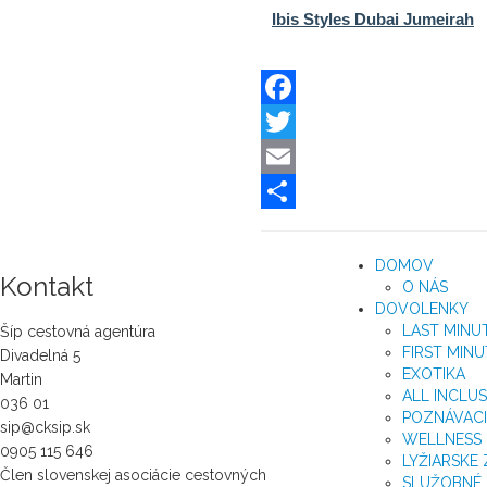
Facebook
Twitter
Email
Share
DOMOV
Kontakt
O NÁS
DOVOLENKY
LAST MINU
Šíp cestovná agentúra
FIRST MINU
Divadelná 5
EXOTIKA
Martin
ALL INCLU
036 01
POZNÁVACI
sip@cksip.sk
WELLNESS
0905 115 646
LYŽIARSKE
Člen slovenskej asociácie cestovných
SLUŽOBNÉ 