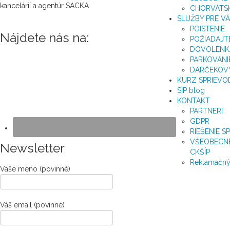
kancelárií a agentúr SACKA
CHORVÁTSK
SLUŽBY PRE V
POISTENIE
Nájdete nás na:
POŽIADAJT
DOVOLENKA
PARKOVANI
DARČEKOV
KURZ SPRIEVO
SIP blog
KONTAKT
PARTNERI
GDPR
RIEŠENIE 
VŠEOBECN
Newsletter
CKŠÍP
Reklamačný
Vaše meno (povinné)
Váš email (povinné)