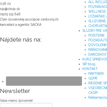
ALL INCLU
036 01
POZNÁVACI
sip@cksip.sk
WELLNESS
0905 115 646
LYŽIARSKE
Člen slovenskej asociácie cestovných
SLUŽOBNÉ 
kancelárií a agentúr SACKA
CHORVÁTSK
SLUŽBY PRE V
POISTENIE
Nájdete nás na:
POŽIADAJT
DOVOLENKA
PARKOVANI
DARČEKOV
KURZ SPRIEVO
SIP blog
KONTAKT
PARTNERI
GDPR
RIEŠENIE 
VŠEOBECN
Newsletter
CKŠÍP
Reklamačný
Vaše meno (povinné)