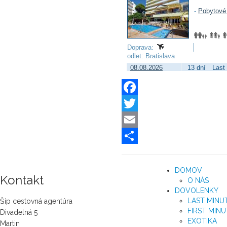
Facebook
Twitter
Email
Share
DOMOV
Kontakt
O NÁS
DOVOLENKY
LAST MINU
Šíp cestovná agentúra
FIRST MINU
Divadelná 5
EXOTIKA
Martin