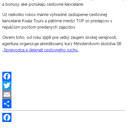
a bonusy, aké ponúkajú cestovné kancelárie.
Už niekoľko rokov máme výhradné zastúpenie cestovnej
kancelárie Koala Tours a patríme medzi TOP 10 predajcov s
najväčším počtom predaných zájazdov.
Okrem toho, od roku 1998 pre veľký záujem širokej verejnosti,
agentúra organizuje akreditovaný kurz Ministerstvom školstva SR
„
Sprievodca a delegát cestovného ruchu
„.
Facebook
Twitter
Email
Share
Facebook