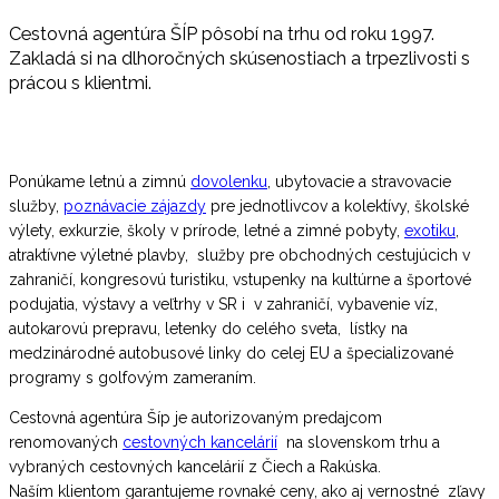
Cestovná agentúra ŠÍP pôsobí na trhu od roku 1997.
Zakladá si na dlhoročných skúsenostiach a trpezlivosti s
prácou s klientmi.
Ponúkame letnú a zimnú
dovolenku
, ubytovacie a stravovacie
služby,
poznávacie zájazdy
pre jednotlivcov a kolektívy, školské
výlety, exkurzie, školy v prírode, letné a zimné pobyty,
exotiku
,
atraktívne výletné plavby, služby pre obchodných cestujúcich v
zahraničí, kongresovú turistiku, vstupenky na kultúrne a športové
podujatia, výstavy a veľtrhy v SR i v zahraničí, vybavenie víz,
autokarovú prepravu, letenky do celého sveta, lístky na
medzinárodné autobusové linky do celej EU a špecializované
programy s golfovým zameraním.
Cestovná agentúra Šíp je autorizovaným predajcom
renomovaných
cestovných kancelárií
na slovenskom trhu a
vybraných cestovných kancelárií z Čiech a Rakúska.
Naším klientom garantujeme rovnaké ceny, ako aj vernostné zľavy