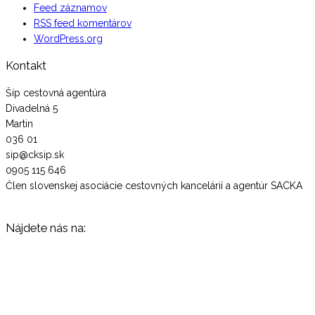
Feed záznamov
RSS feed komentárov
WordPress.org
Kontakt
Šíp cestovná agentúra
Divadelná 5
Martin
036 01
sip@cksip.sk
0905 115 646
Člen slovenskej asociácie cestovných kancelárií a agentúr SACKA
Nájdete nás na: