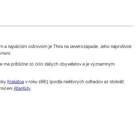
ným a najväčším ostrovom je Thira na severozápade. Jeho náprotivok
ameni
.
ie má približne 10 000 stálych obyvateľov a je významným
opky
Krakatoa
v roku 1883 (podľa niektorých odhadov až stokrát).
zničení
Atlantídy
.