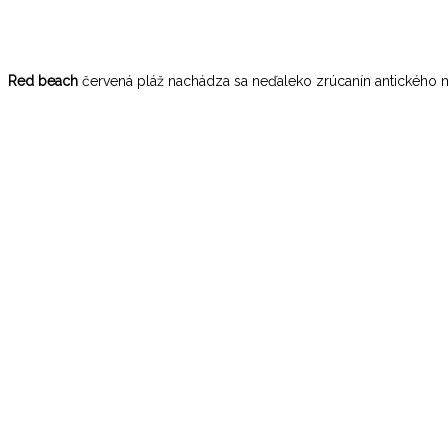
Red beach
červená pláž nachádza sa neďaleko zrúcanín antického me