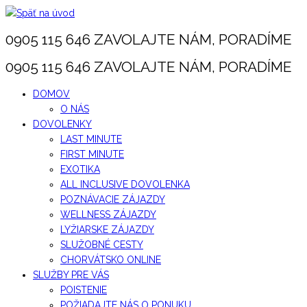
Skip
to
0905 115 646 ZAVOLAJTE NÁM, PORADÍME
content
0905 115 646 ZAVOLAJTE NÁM, PORADÍME
DOMOV
O NÁS
DOVOLENKY
LAST MINUTE
FIRST MINUTE
EXOTIKA
ALL INCLUSIVE DOVOLENKA
POZNÁVACIE ZÁJAZDY
WELLNESS ZÁJAZDY
LYŽIARSKE ZÁJAZDY
SLUŽOBNÉ CESTY
CHORVÁTSKO ONLINE
SLUŽBY PRE VÁS
POISTENIE
POŽIADAJTE NÁS O PONUKU