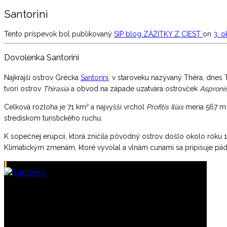
Santorini
Tento príspevok bol publikovaný
SIP blog
ZÁŽITKY Z CIEST
on
3. o
Dovolenka Santorini
Najkrajší ostrov Gr
écka
Santorini
, v staroveku nazývaný Théra, dnes 
tvorí ostrov
Thirasia
a obvod na západe uzatvára ostrovček
Aspronis
Celková rozloha je 71 km² a najvyšší vrchol
Profitis Ilias
meria 567 m 
strediskom turistického ruchu.
K sopečnej erupcii, ktorá zničila pôvodný ostrov došlo okolo rok
Klimatickým zmenám, ktoré vyvolal a vlnám cunami sa pripisuje pá