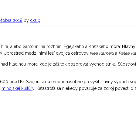
któbra 2018
by
cksip
Thira, alebo Santorín, na rozhraní Egejského a Krétskeho mora. Hlav
i
. Uprostred medzi nimi leží dvojica ostrovov
Nea Kameni
a
Palea K
nad hladinou mora, kde je zážitok pozorovať východ slnka. Súostrov
u 1600 pred Kr. Svojou silou mnohonásobne prevýšil slávny výbuch s
d
minojskej kultúry
. Katastrofa sa niekedy považuje za zdroj povesti o 